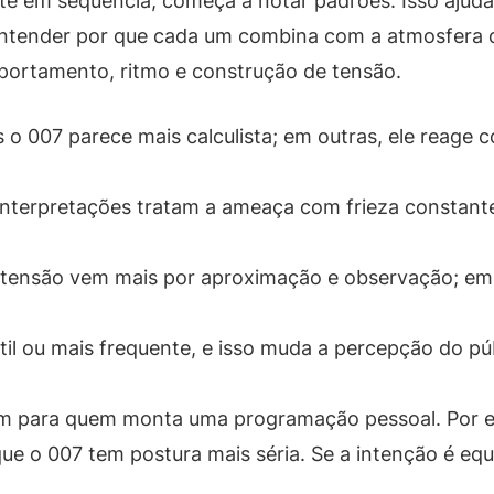
nte em sequência, começa a notar padrões. Isso ajuda
ntender por que cada um combina com a atmosfera da
portamento, ritmo e construção de tensão.
o 007 parece mais calculista; em outras, ele reage
nterpretações tratam a ameaça com frieza constante
 tensão vem mais por aproximação e observação; em 
il ou mais frequente, e isso muda a percepção do púb
bém para quem monta uma programação pessoal. Por e
e o 007 tem postura mais séria. Se a intenção é equili