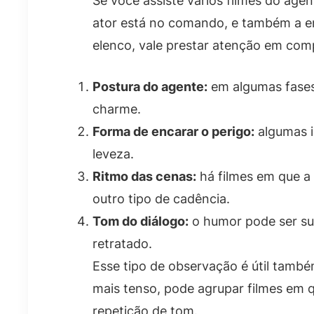
Se você assiste vários filmes do age
ator está no comando, e também a e
elenco, vale prestar atenção em com
Postura do agente:
em algumas fases 
charme.
Forma de encarar o perigo:
algumas i
leveza.
Ritmo das cenas:
há filmes em que a
outro tipo de cadência.
Tom do diálogo:
o humor pode ser sut
retratado.
Esse tipo de observação é útil tam
mais tenso, pode agrupar filmes em qu
repetição de tom.