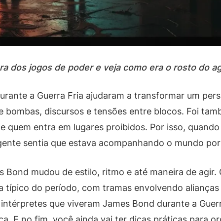
a dos jogos de poder e veja como era o rosto do ag
urante a Guerra Fria ajudaram a transformar um p
bre bombas, discursos e tensões entre blocos. Foi t
 de quem entra em lugares proibidos. Por isso, quan
a gente sentia que estava acompanhando o mundo por
 Bond mudou de estilo, ritmo e até maneira de agir. 
 típico do período, com tramas envolvendo alianças 
is intérpretes que viveram James Bond durante a Guerr
. E no fim, você ainda vai ter dicas práticas para or