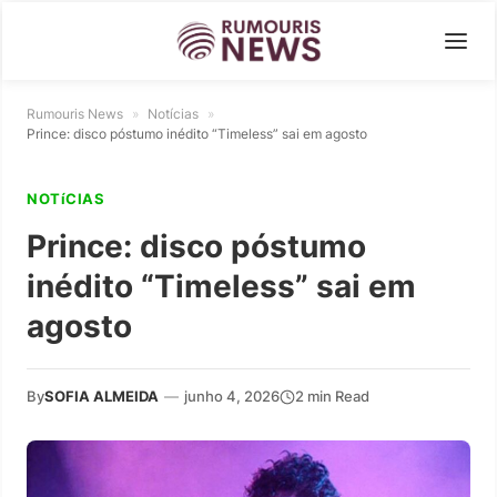
Rumouris News
»
Notícias
»
Prince: disco póstumo inédito “Timeless” sai em agosto
NOTíCIAS
Prince: disco póstumo
inédito “Timeless” sai em
agosto
By
SOFIA ALMEIDA
—
junho 4, 2026
2 min Read