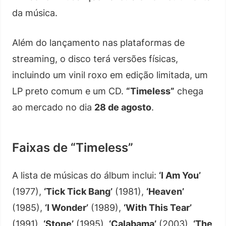
da música.
Além do lançamento nas plataformas de
streaming, o disco terá versões físicas,
incluindo um vinil roxo em edição limitada, um
LP preto comum e um CD.
“Timeless”
chega
ao mercado no dia
28 de agosto
.
Faixas de “Timeless”
A lista de músicas do álbum inclui:
‘I Am You’
(1977),
‘Tick Tick Bang’
(1981),
‘Heaven’
(1985),
‘I Wonder’
(1989),
‘With This Tear’
(1991),
‘Stone’
(1995),
‘Calabama’
(2003),
‘The