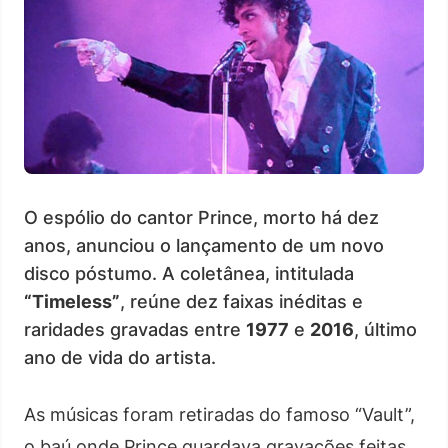
O espólio do cantor Prince, morto há dez
anos, anunciou o lançamento de um novo
disco póstumo. A coletânea, intitulada
“Timeless”
, reúne dez faixas inéditas e
raridades gravadas entre
1977
e
2016
, último
ano de vida do artista.
As músicas foram retiradas do famoso “Vault”,
o baú onde Prince guardava gravações feitas