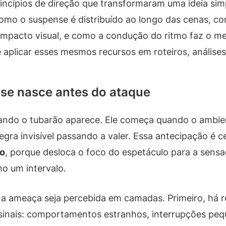
princípios de direção que transformaram uma ideia 
o o suspense é distribuído ao longo das cenas, com
pacto visual, e como a condução do ritmo faz o medo
 e aplicar esses mesmos recursos em roteiros, análise
nse nasce antes do ataque
ndo o tubarão aparece. Ele começa quando o ambie
gra invisível passando a valer. Essa antecipação é 
ão
, porque desloca o foco do espetáculo para a sensaç
o um intervalo.
 a ameaça seja percebida em camadas. Primeiro, há r
em sinais: comportamentos estranhos, interrupções p