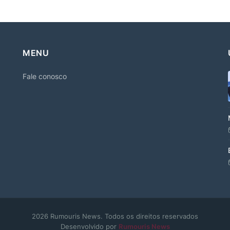
MENU
Fale conosco
2026 Rumouris News. Todos os direitos reservados
Desenvolvido por
Rumouris News