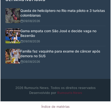
Queda de helicóptero no Rio mata piloto e 3 turistas
colombianas
09/08/2026
Gama empata com São José e decide vaga no
Bezerrão
09/08/2026
Família faz vaquinha para exame de câncer após
demora no SUS
08/08/2026
2026 Rumouris News. Todos os direitos reservados
Desenvolvido por
Rumouris News
Índice de matérias