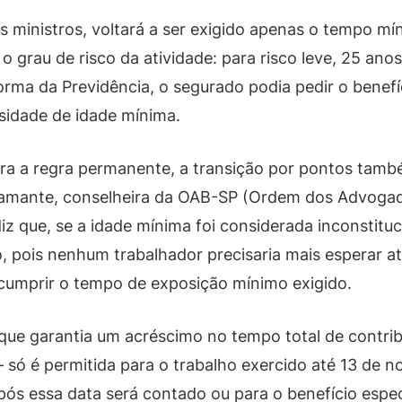
s ministros, voltará a ser exigido apenas o tempo m
 grau de risco da atividade: para risco leve, 25 ano
eforma da Previdência, o segurado podia pedir o benef
sidade de idade mínima.
ra a regra permanente, a transição por pontos tam
ramante, conselheira da OAB-SP (Ordem dos Advogados
, diz que, se a idade mínima foi considerada inconstit
o, pois nenhum trabalhador precisaria mais esperar a
cumprir o tempo de exposição mínimo exigido.
ue garantia um acréscimo no tempo total de contr
só é permitida para o trabalho exercido até 13 de 
ós essa data será contado ou para o benefício espec