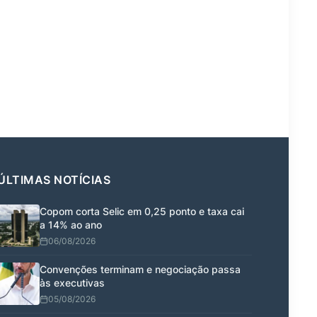
ÚLTIMAS NOTÍCIAS
Copom corta Selic em 0,25 ponto e taxa cai
a 14% ao ano
06/08/2026
Convenções terminam e negociação passa
às executivas
05/08/2026