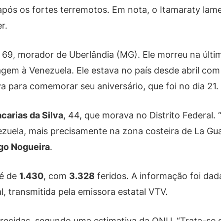
após os fortes terremotos. Em nota, o Itamaraty lam
r.
, 69, morador de Uberlândia (MG). Ele morreu na últ
gem à Venezuela. Ele estava no país desde abril com
ava para comemorar seu aniversário, que foi no dia 21.
carias da Silva
, 44, que morava no Distrito Federal.
zuela, mais precisamente na zona costeira de La Guai
go Nogueira
.
 é de
1.430
, com
3.328
feridos. A informação foi da
l, transmitida pela emissora estatal VTV.
recidas, segundo uma estimativa da ONU. “Trata-se