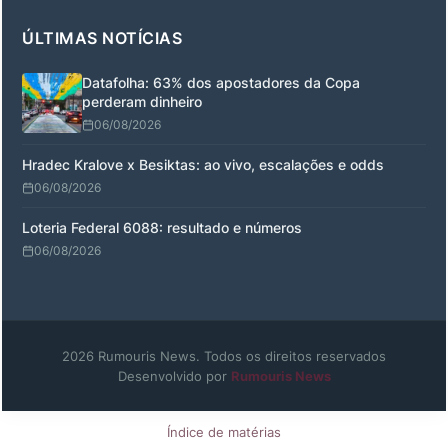
ÚLTIMAS NOTÍCIAS
Datafolha: 63% dos apostadores da Copa
perderam dinheiro
06/08/2026
Hradec Kralove x Besiktas: ao vivo, escalações e odds
06/08/2026
Loteria Federal 6088: resultado e números
06/08/2026
2026 Rumouris News. Todos os direitos reservados
Desenvolvido por
Rumouris News
Índice de matérias