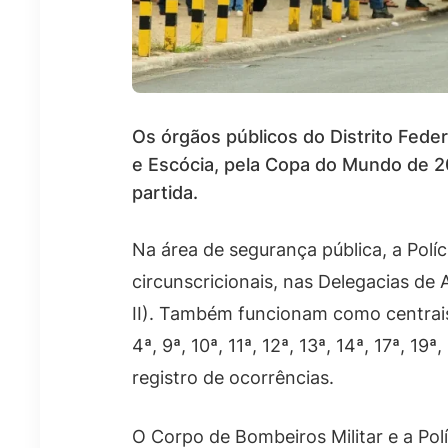
Os órgãos públicos do Distrito Feder
e Escócia, pela Copa do Mundo de 202
partida.
Na área de segurança pública, a Políc
circunscricionais, nas Delegacias de
II). Também funcionam como centrais de
4ª, 9ª, 10ª, 11ª, 12ª, 13ª, 14ª, 17ª,
registro de ocorrências.
O Corpo de Bombeiros Militar e a Pol