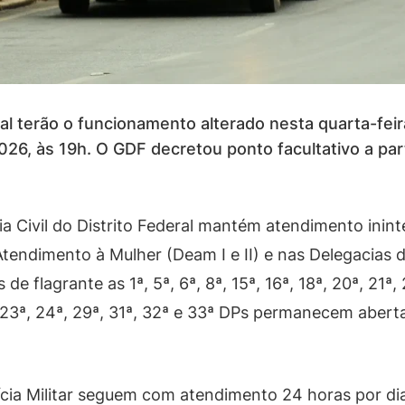
al terão o funcionamento alterado nesta quarta-feir
6, às 19h. O GDF decretou ponto facultativo a parti
ia Civil do Distrito Federal mantém atendimento inin
 Atendimento à Mulher (Deam I e II) e nas Delegacias 
 flagrante as 1ª, 5ª, 6ª, 8ª, 15ª, 16ª, 18ª, 20ª, 21ª, 
 19ª, 23ª, 24ª, 29ª, 31ª, 32ª e 33ª DPs permanecem abe
ícia Militar seguem com atendimento 24 horas por di