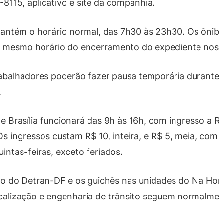
-8115, aplicativo e site da companhia.
antém o horário normal, das 7h30 às 23h30. Os ôni
h, mesmo horário do encerramento do expediente no
abalhadores poderão fazer pausa temporária durant
.
e Brasília funcionará das 9h às 16h, com ingresso a R
 Os ingressos custam R$ 10, inteira, e R$ 5, meia, co
uintas-feiras, exceto feriados.
to do Detran-DF e os guichês nas unidades do Na Hor
scalização e engenharia de trânsito seguem normalmen