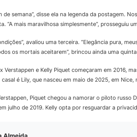
im de semana”, disse ela na legenda da postagem. Nos
ta. “A mais maravilhosa simplesmente”, prosseguiu u
ondições”, avaliou uma terceira. “Elegância pura, m
todos os mortais aceitarem”, brincou ainda uma quinta
 Verstappen e Kelly Piquet começaram em 2016, mas
 casal é Lily, que nasceu em maio de 2025, em Nice, 
rstappen, Piquet chegou a namorar o piloto russo Dan
m julho de 2019. Kelly opta por resguardar a privacid
ia Almeida