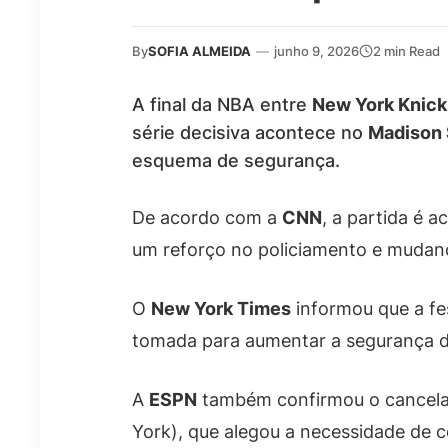
By
SOFIA ALMEIDA
—
junho 9, 2026
2 min Read
A final da NBA entre
New York Knick
série decisiva acontece no
Madison 
esquema de segurança.
De acordo com a
CNN
, a partida é 
um reforço no policiamento e mudanç
O
New York Times
informou que a fes
tomada para aumentar a segurança du
A
ESPN
também confirmou o cancelam
York), que alegou a necessidade de 