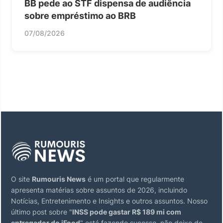
BB pede ao STF dispensa de audiência
sobre empréstimo ao BRB
07/08/2026
O site
Rumouris News
é um portal que regularmente
apresenta matérias sobre assuntos de 2026, incluindo
Notícias, Entretenimento e Insights e outros assuntos. Nosso
último post sobre "
INSS pode gastar R$ 189 mi com
entregador do iFood
" está fazendo sucesso, não deixe de