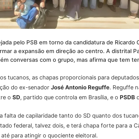
jada pelo PSB em torno da candidatura de Ricardo C
irmar a expansão em direção ao centro. A distrital
tém conversas com o grupo, mas afirma que tem te
los tucanos, as chapas proporcionais para deputados f
ição do ex-senador
José Antonio Reguffe
. Reguffe 
tre o
SD
, partido que controla em Brasília, e o
PSDB
d
 falta de capilaridade tanto do SD quanto dos tucano
do federal, talvez dois, e terá chapa forte para a C
até para atingir o quociente eleitoral.