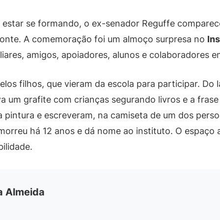
 estar se formando, o ex-senador Reguffe compareceu
lmonte. A comemoração foi um almoço surpresa no
In
iliares, amigos, apoiadores, alunos e colaboradores 
los filhos, que vieram da escola para participar. Do l
a um grafite com crianças segurando livros e a fras
 na pintura e escreveram, na camiseta de um dos pers
morreu há 12 anos e dá nome ao instituto. O espaço 
ilidade.
ia Almeida