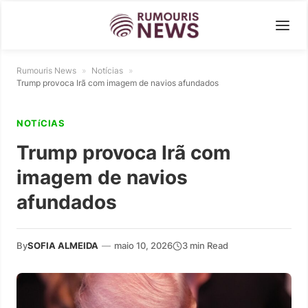
Rumouris News
»
Notícias
»
Trump provoca Irã com imagem de navios afundados
NOTíCIAS
Trump provoca Irã com
imagem de navios
afundados
By
SOFIA ALMEIDA
—
maio 10, 2026
3 min Read